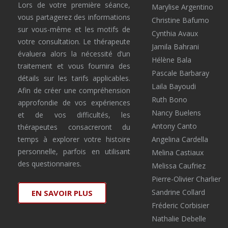
Lors de votre première séance,
Marylise Argentino
vous partagerez des informations
Christine Bafumo
sur vous-même et les motifs de
Cynthia Avaux
votre consultation. Le thérapeute
Jamila Bahrani
évaluera alors la nécessité d’un
Hélène Bala
traitement et vous fournira des
Pascale Barbaray
détails sur les tarifs applicables.
Laila Bayoudi
Afin de créer une compréhension
Ruth Bono
approfondie de vos expériences
Nancy Buelens
et de vos difficultés, les
Antony Canto
thérapeutes consacreront du
temps à explorer votre histoire
Angelina Cardella
personnelle, parfois en utilisant
Melina Castiaux
des questionnaires.
Melissa Caufriez
Pierre-Olivier Charlier
Sandrine Collard
EN SAVOIR PLUS
Fréderic Corbisier
Nathalie Debelle