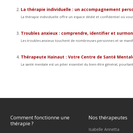
La thérapie individuelle : un accompagnement perso
La thérapie individuelle offre un espace dédié et confidentiel où vou
Troubles anxieux : comprendre, identifier et surmon
Les troubles anxieux touchent de nombreuses personnes et se manife
Thérapeute Hainaut : Votre Centre de Santé Ment
La santé mentale est un pilier essentiel du bien-être général, pourta
Comment fonctionne une
Nos thérapeutes
thérapie ?
Isabelle Annetta