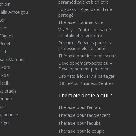
paramédicale et bien-être
hioir
Logidesk – Agenda en ligne
Mballa Amougou
partagé
ten
Thérapie Traumatisme
nier
VitaPsy – Centres de santé
mentale et mieux-être
 Pâques
Privium – Services pour les
Pollet
professionnels de santé
tart
Thérapie pour les adolescents
balo Marques
Developpement-perso.eu –
 Roffi
Développement personnel
 Rosi
Cabinets à louer / à partager
delli
OfficePlus Business Centres
Spietaels
Thérapie dédié à qui ?
onnoir
ain
Thérapie pour l’enfant
oppenolle
Thérapie pour l’adolescent
Ziger
Thérapie pour l’adulte
Thérapie pour le couple