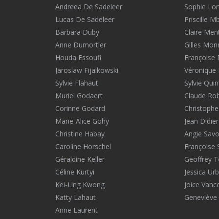
Andreea De Sadeleer
Sophie Lort
Lucas De Sadeleer
Priscille 
Barbara Duby
Claire Men
Anne Dumortier
Gilles Mon
Houda Essoufi
Françoise
Jaroslaw Fijalkowski
Véronique 
Sylvie Flahaut
Sylvie Quin
Muriel Godaert
Claude Ro
Corinne Godard
Christophe
Marie-Alice Gohy
Jean Didier
Christine Habay
Angie Savol
Caroline Horschel
Françoise 
Géraldine Keller
Geoffrey T
Céline Kurtyi
Jessica Urb
Kei-Ling Kwong
Joice Vanc
Katty Lahaut
Geneviève 
Anne Laurent