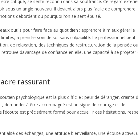
être critiqué, se sentir reconnu dans sa souffrance. Ce regard extérie
voir sous un angle nouveau. Il devient alors plus facile de comprendre
émotions débordent ou pourquoi l’on se sent épuisé.
ux outils pour faire face au quotidien : apprendre à mieux gérer le
s limites, à prendre soin de soi sans culpabilité. Le professionnel peut
ion, de relaxation, des techniques de restructuration de la pensée o
 retrouve davantage de confiance en elle, une capacité à se projeter 
cadre rassurant
ien psychologique est la plus difficile : peur de déranger, crainte d
tant, demander à être accompagné est un signe de courage et de
e l’écoute est précisément formé pour accueillir ces hésitations, resp
entialité des échanges, une attitude bienveillante, une écoute active, 