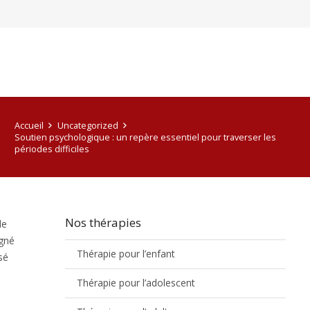
Accueil
Uncategorized
Soutien psychologique : un repère essentiel pour traverser les
périodes difficiles
Nos thérapies
de
agné
Thérapie pour l’enfant
sé
Thérapie pour l’adolescent