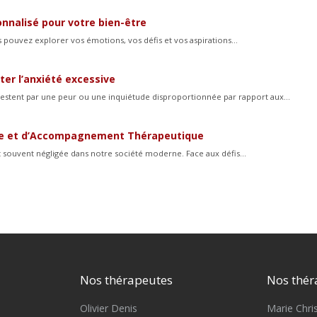
nnalisé pour votre bien-être
s pouvez explorer vos émotions, vos défis et vos aspirations...
ter l’anxiété excessive
stent par une peur ou une inquiétude disproportionnée par rapport aux...
ale et d’Accompagnement Thérapeutique
nt souvent négligée dans notre société moderne. Face aux défis...
Nos thérapeutes
Nos thér
Olivier Denis
Marie Chris