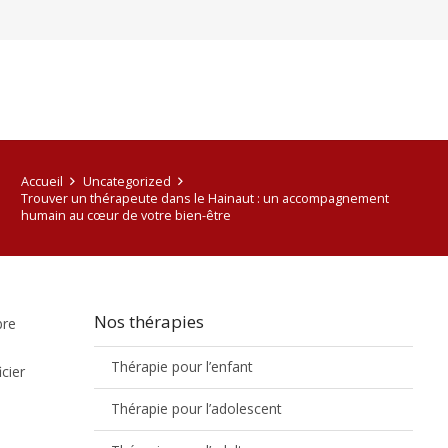
Accueil
Uncategorized
Trouver un thérapeute dans le Hainaut : un accompagnement
humain au cœur de votre bien-être
Nos thérapies
bre
Thérapie pour l’enfant
cier
Thérapie pour l’adolescent