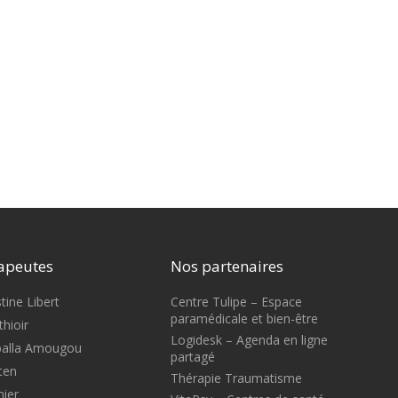
apeutes
Nos partenaires
tine Libert
Centre Tulipe – Espace
paramédicale et bien-être
hioir
Logidesk – Agenda en ligne
Mballa Amougou
partagé
ten
Thérapie Traumatisme
nier