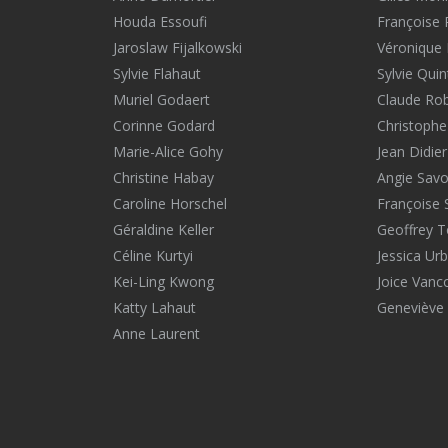
Houda Essoufi
Françoise
Jaroslaw Fijalkowski
Véronique 
Sylvie Flahaut
Sylvie Quin
Muriel Godaert
Claude Ro
Corinne Godard
Christophe
Marie-Alice Gohy
Jean Didier
Christine Habay
Angie Savol
Caroline Horschel
Françoise 
Géraldine Keller
Geoffrey T
Céline Kurtyi
Jessica Urb
Kei-Ling Kwong
Joice Vanc
Katty Lahaut
Geneviève 
Anne Laurent