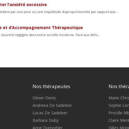
ter l’anxiété excessive
stent par une peur ou une inquiétude disproportionnée par rapport aux...
ale et d’Accompagnement Thérapeutique
nt souvent négligée dans notre société moderne. Face aux défis...
Nos thérapeutes
Nos thér
Olivier Denis
Marie Chris
Andreea De Sadeleer
Sophie Lort
Lucas De Sadeleer
Priscille 
Barbara Duby
Claire Men
Anne Dumortier
Gilles Mon