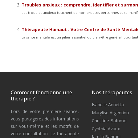
Troubles anxieux : comprendre, identifier et surmon
Les troubles anxieux touchent de nombreuses personnes et se manife
Thérapeute Hainaut : Votre Centre de Santé Ment
La santé mentale est un pilier essentiel du bien-être général, pourta
Comment fonctionne une
Nos thérapeutes
thérapie ?
Isabelle Annetta
Lors de votre première séance,
Marylise Argentino
vous partagerez des informations
Christine Bafumo
sur vous-même et les motifs de
Cynthia Avaux
votre consultation. Le thérapeute
Jamila Bahrani