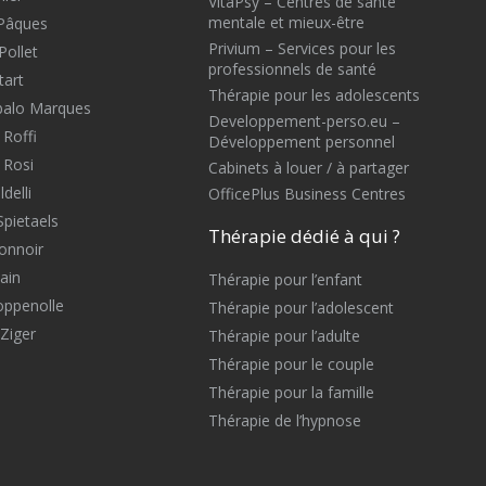
VitaPsy – Centres de santé
mentale et mieux-être
 Pâques
Privium – Services pour les
Pollet
professionnels de santé
tart
Thérapie pour les adolescents
balo Marques
Developpement-perso.eu –
 Roffi
Développement personnel
 Rosi
Cabinets à louer / à partager
delli
OfficePlus Business Centres
Spietaels
Thérapie dédié à qui ?
onnoir
ain
Thérapie pour l’enfant
oppenolle
Thérapie pour l’adolescent
Ziger
Thérapie pour l’adulte
Thérapie pour le couple
Thérapie pour la famille
Thérapie de l’hypnose