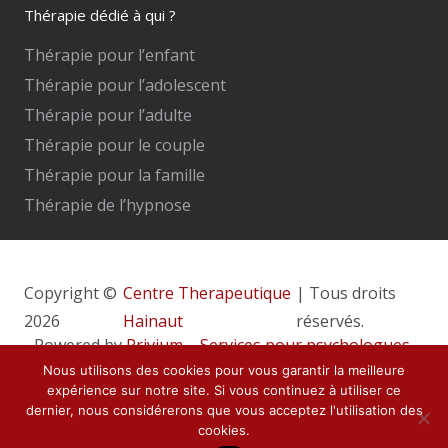
Thérapie dédié à qui ?
Thérapie pour l’enfant
Thérapie pour l’adolescent
Thérapie pour l’adulte
Thérapie pour le couple
Thérapie pour la famille
Thérapie de l’hypnose
Copyright ©
Centre Therapeutique
| Tous droits
2026
Hainaut
réservés.
Powered by
Privium – Services pour psychologues,
psychothérapeutes et hypnothérapeutes.
Nous utilisons des cookies pour vous garantir la meilleure
expérience sur notre site. Si vous continuez à utiliser ce
RGPD – Politique de Protection de la Vie Privée
dernier, nous considérerons que vous acceptez l'utilisation des
cookies.