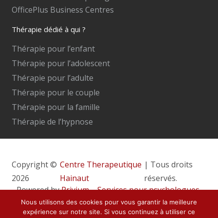
OfficePlus Business Centres
Thérapie dédié à qui ?
Thérapie pour l’enfant
Thérapie pour l’adolescent
Thérapie pour l’adulte
Thérapie pour le couple
Thérapie pour la famille
Thérapie de l’hypnose
Copyright ©
Centre Therapeutique
| Tous droits
2026
Hainaut
réservés.
Powered by
Privium – Services pour psychologues,
Nous utilisons des cookies pour vous garantir la meilleure
psychothérapeutes et hypnothérapeutes.
expérience sur notre site. Si vous continuez à utiliser ce
RGPD – Politique de Protection de la Vie Privée