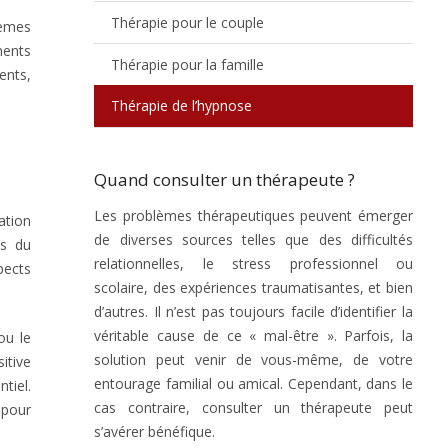
Thérapie pour le couple
lèmes
ments
Thérapie pour la famille
ents,
Thérapie de l’hypnose
Quand consulter un thérapeute ?
Les problèmes thérapeutiques peuvent émerger
ation
de diverses sources telles que des difficultés
es du
relationnelles, le stress professionnel ou
pects
scolaire, des expériences traumatisantes, et bien
d’autres. Il n’est pas toujours facile d’identifier la
véritable cause de ce « mal-être ». Parfois, la
ou le
solution peut venir de vous-même, de votre
itive
entourage familial ou amical. Cependant, dans le
tiel.
cas contraire, consulter un thérapeute peut
 pour
s’avérer bénéfique.