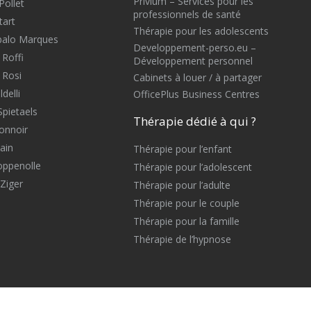
Privium – Services pour les
Pollet
professionnels de santé
tart
Thérapie pour les adolescents
balo Marques
Developpement-perso.eu –
 Roffi
Développement personnel
 Rosi
Cabinets à louer / à partager
delli
OfficePlus Business Centres
Spietaels
Thérapie dédié à qui ?
onnoir
ain
Thérapie pour l’enfant
oppenolle
Thérapie pour l’adolescent
Ziger
Thérapie pour l’adulte
Thérapie pour le couple
Thérapie pour la famille
Thérapie de l’hypnose