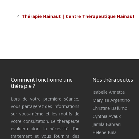
Thérapie Hainaut | Centre Thérapeutique Hainaut
...
Comment fonctionne une
Nos thérapeutes
thérapie ?
Isabelle Annetta
Lors de votre première séance,
Marylise Argentino
vous partagerez des informations
Christine Bafumo
sur vous-même et les motifs de
Cynthia Avaux
votre consultation. Le thérapeute
Jamila Bahrani
évaluera alors la nécessité d’un
Hélène Bala
traitement et vous fournira des