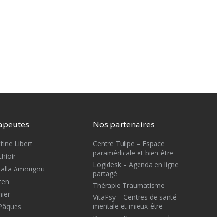
apeutes
Nos partenaires
tine Libert
Centre Tulipe – Espace
paramédicale et bien-être
hioir
Logidesk – Agenda en ligne
Mballa Amougou
partagé
ten
Thérapie Traumatisme
nier
VitaPsy – Centres de santé
mentale et mieux-être
 Pâques