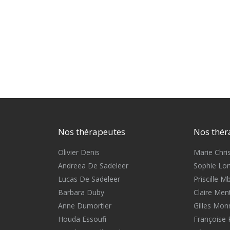
Nos thérapeutes
Nos thér
Olivier Denis
Marie Chris
Andreea De Sadeleer
Sophie Lort
Lucas De Sadeleer
Priscille 
Barbara Duby
Claire Men
Anne Dumortier
Gilles Mon
Houda Essoufi
Françoise