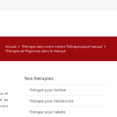
Accueil
Thérapie dans notre Centre Thérapeutique Hainaut
Thérapie de l’hypnose dans le Hainaut
Nos thérapies
Thérapie pour l’enfant
ux et
nt au
Thérapie pour l’adolescent
icace
Thérapie pour l’adulte