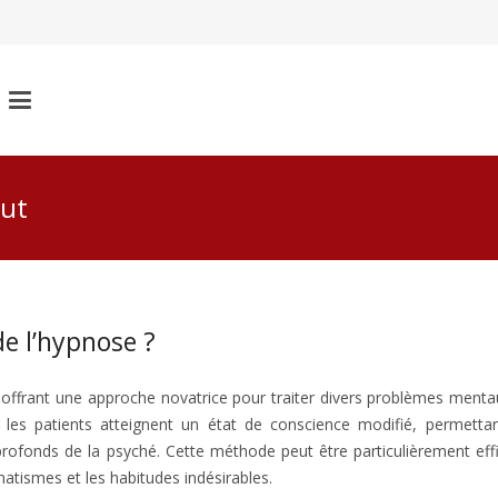
aut
de l’hypnose ?
hypnose
psychologue
n offrant une approche novatrice pour traiter divers problèmes menta
 les patients atteignent un état de conscience modifié, permetta
 profonds de la psyché. Cette méthode peut être particulièrement eff
umatismes et les habitudes indésirables.
thérapie hypnose psychologue