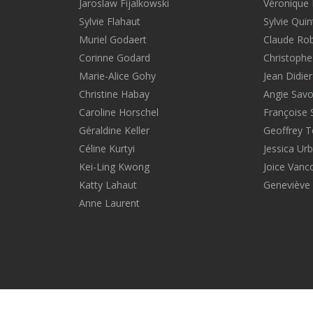
Jaroslaw Fijalkowski
Véronique 
Sylvie Flahaut
Sylvie Quin
Muriel Godaert
Claude Ro
Corinne Godard
Christophe
Marie-Alice Gohy
Jean Didier
Christine Habay
Angie Savol
Caroline Horschel
Françoise 
Géraldine Keller
Geoffrey T
Céline Kurtyi
Jessica Urb
Kei-Ling Kwong
Joice Vanc
Katty Lahaut
Geneviève 
Anne Laurent