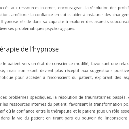
 l’accès aux ressources internes, encourageant la résolution des prob
ivation, améliorer la confiance en soi et aider à instaurer des change
 l’hypnose réside dans sa capacité à explorer des aspects subconsci
 diverses problématiques psychologiques.
hérapie de l’hypnose
thérapie hypnose
e le patient vers un état de conscience modifié, favorisant une relax
isé, mais son esprit devient plus réceptif aux suggestions positiv
pnotique pour accéder à l’inconscient du patient, explorant des as
 des problèmes spécifiques, la résolution de traumatismes passés, 
 les ressources internes du patient, favorisant la transformation pos
f où la confiance entre le thérapeute et le patient joue un rôle essen
dans la vie du patient en tirant parti du pouvoir de l’inconscient
ypnose