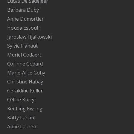
Lucas De Sadeleer
Barbara Duby
Anne Dumortier
Houda Essoufi
Jaroslaw Fijalkowski
Sylvie Flahaut
Muriel Godaert
Corinne Godard
Marie-Alice Gohy
Christine Habay
Géraldine Keller
Céline Kurtyi
Kei-Ling Kwong
Katty Lahaut
Anne Laurent