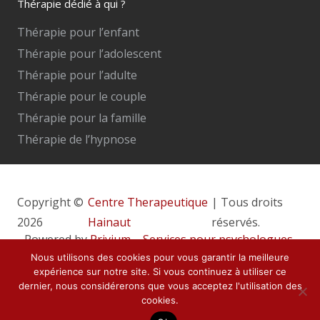
Thérapie dédié à qui ?
Thérapie pour l’enfant
Thérapie pour l’adolescent
Thérapie pour l’adulte
Thérapie pour le couple
Thérapie pour la famille
Thérapie de l’hypnose
Copyright ©
Centre Therapeutique
| Tous droits
2026
Hainaut
réservés.
Powered by
Privium – Services pour psychologues,
psychothérapeutes et hypnothérapeutes.
Nous utilisons des cookies pour vous garantir la meilleure
expérience sur notre site. Si vous continuez à utiliser ce
RGPD – Politique de Protection de la Vie Privée
dernier, nous considérerons que vous acceptez l'utilisation des
cookies.
Vous êtes thérapeute ? Inscrivez-vous