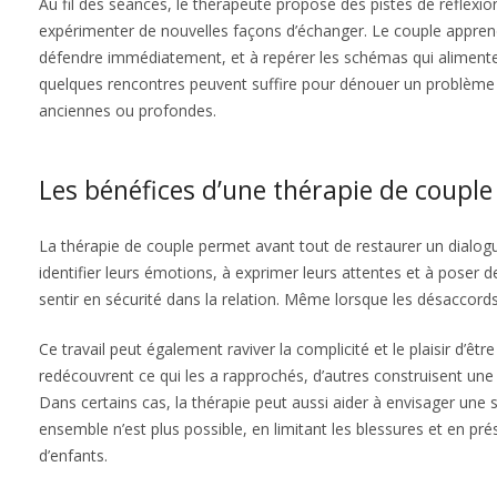
Au fil des séances, le thérapeute propose des pistes de réflexio
expérimenter de nouvelles façons d’échanger. Le couple apprend
défendre immédiatement, et à repérer les schémas qui alimenten
quelques rencontres peuvent suffire pour dénouer un problème cib
anciennes ou profondes.
Les bénéfices d’une thérapie de couple
La thérapie de couple permet avant tout de restaurer un dialog
identifier leurs émotions, à exprimer leurs attentes et à poser de
sentir en sécurité dans la relation. Même lorsque les désaccord
Ce travail peut également raviver la complicité et le plaisir d’êt
redécouvrent ce qui les a rapprochés, d’autres construisent une 
Dans certains cas, la thérapie peut aussi aider à envisager une
ensemble n’est plus possible, en limitant les blessures et en 
d’enfants.