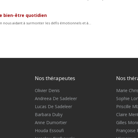
re bien-être quotidien
 nous aidant à surmonter les défis émotionnels et à...
Nos thérapeutes
Nos thér
Olivier Denis
Marie Chris
Andreea De Sadeleer
Sophie Lort
Lucas De Sadeleer
Priscille 
Barbara Duby
Claire Men
Anne Dumortier
Gilles Mon
Houda Essoufi
Françoise