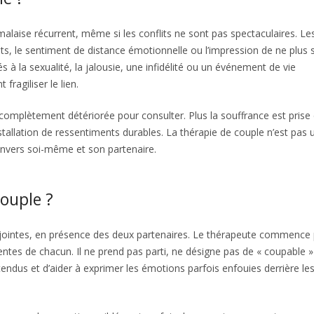
alaise récurrent, même si les conflits ne sont pas spectaculaires. Le
dits, le sentiment de distance émotionnelle ou l’impression de ne plus 
 à la sexualité, la jalousie, une infidélité ou un événement de vie
fragiliser le lien.
t complètement détériorée pour consulter. Plus la souffrance est prise
’installation de ressentiments durables. La thérapie de couple n’est pas 
envers soi-même et son partenaire.
ouple ?
jointes, en présence des deux partenaires. Le thérapeute commence 
ttentes de chacun. Il ne prend pas parti, ne désigne pas de « coupable » 
ntendus et d’aider à exprimer les émotions parfois enfouies derrière le