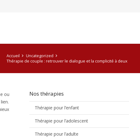
Accueil
Uncategorized
Thérapie de couple : retrouver le dialogue et la complicité à deux
Nos thérapies
te ou
lien.
Thérapie pour l’enfant
mieux
Thérapie pour l’adolescent
Thérapie pour l’adulte