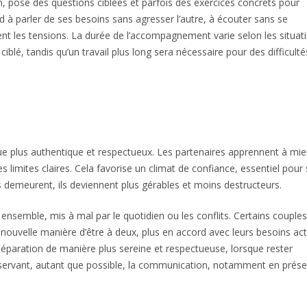
n, pose des questions ciblées et parfois des exercices concrets pour
 à parler de ses besoins sans agresser l’autre, à écouter sans se
t les tensions. La durée de l’accompagnement varie selon les situati
lé, tandis qu’un travail plus long sera nécessaire pour des difficulté
ue plus authentique et respectueux. Les partenaires apprennent à mi
s limites claires. Cela favorise un climat de confiance, essentiel pour
s demeurent, ils deviennent plus gérables et moins destructeurs.
re ensemble, mis à mal par le quotidien ou les conflits. Certains couples
nouvelle manière d’être à deux, plus en accord avec leurs besoins act
 séparation de manière plus sereine et respectueuse, lorsque rester
préservant, autant que possible, la communication, notamment en prés