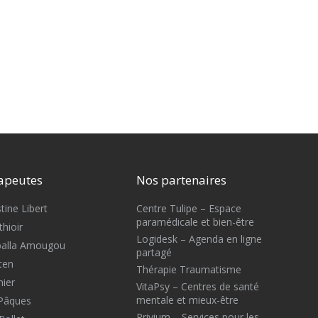
apeutes
Nos partenaires
tine Libert
Centre Tulipe – Espace
paramédicale et bien-être
hioir
Logidesk – Agenda en ligne
Mballa Amougou
partagé
ten
Thérapie Traumatisme
nier
VitaPsy – Centres de santé
mentale et mieux-être
 Pâques
Privium – Services pour les