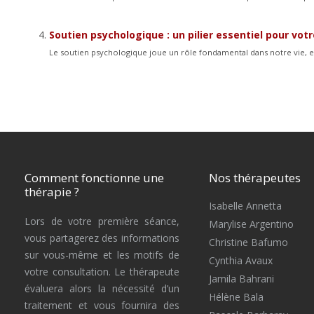
Soutien psychologique : un pilier essentiel pour vot
Le soutien psychologique joue un rôle fondamental dans notre vie, en
Comment fonctionne une
Nos thérapeutes
thérapie ?
Isabelle Annetta
Lors de votre première séance,
Marylise Argentino
vous partagerez des informations
Christine Bafumo
sur vous-même et les motifs de
Cynthia Avaux
votre consultation. Le thérapeute
Jamila Bahrani
évaluera alors la nécessité d’un
Hélène Bala
traitement et vous fournira des