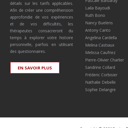
Pascale Barbaray
détails sur les tarifs applicables.
Laila Bayoudi
Afin de créer une compréhension
Ruth Bono
approfondie de vos expériences
Nancy Buelens
et de vos difficultés, les
Antony Canto
thérapeutes consacreront du
temps à explorer votre histoire
Angelina Cardella
personnelle, parfois en utilisant
Melina Castiaux
des questionnaires.
Melissa Caufriez
Pierre-Olivier Charlier
Sandrine Collard
EN SAVOIR PLUS
Fréderic Corbisier
Nathalie Debelle
Sophie Delangre