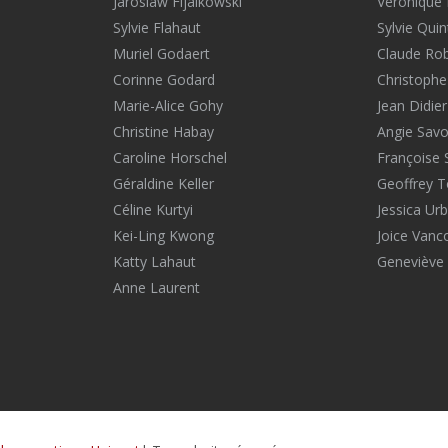
Jaroslaw Fijalkowski
Véronique 
Sylvie Flahaut
Sylvie Quin
Muriel Godaert
Claude Ro
Corinne Godard
Christophe
Marie-Alice Gohy
Jean Didier
Christine Habay
Angie Savol
Caroline Horschel
Françoise 
Géraldine Keller
Geoffrey T
Céline Kurtyi
Jessica Urb
Kei-Ling Kwong
Joice Vanc
Katty Lahaut
Geneviève 
Anne Laurent