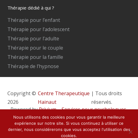
Thérapie dédié à qui ?
Thérapie pour l’enfant
Thérapie pour l’adolescent
Thérapie pour l’adulte
Thérapie pour le couple
Thérapie pour la famille
Thérapie de l’hypnose
Copyright ©
Centre Therapeutique
| Tous droits
2026
Hainaut
réservés.
Powered by
Privium – Services pour psychologues,
psychothérapeutes et hypnothérapeutes.
Nous utilisons des cookies pour vous garantir la meilleure
expérience sur notre site. Si vous continuez à utiliser ce
RGPD – Politique de Protection de la Vie Privée
dernier, nous considérerons que vous acceptez l'utilisation des
cookies.